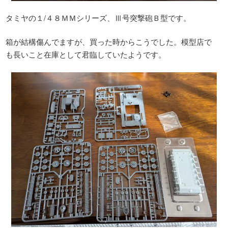
タミヤの１/４８ＭＭシリーズ、Ⅲ号突撃砲Ｂ型です。
箱が結構傷んでますが、買った時からこうでした。模型店で
も長いこと在庫として君臨していたようです。