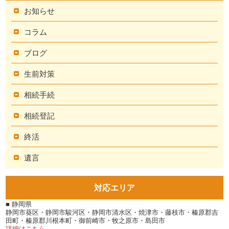
お知らせ
コラム
ブログ
生前対策
相続手続
相続登記
終活
遺言
対応エリア
■ 静岡県
静岡市葵区・静岡市駿河区・静岡市清水区・焼津市・藤枝市・榛原郡吉
田町・榛原郡川根本町・御前崎市・牧之原市・島田市
詳細はこちら